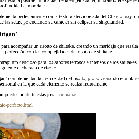
arresta la posible untuosidad de la empanada, equilibrando la experienc
 profundidad al maridaje.
plementa perfectamente con la textura aterciopelada del Chardonnay, c
 las setas, potenciando su carácter sin eclipsar su singularidad.
Origan’
 para acompañar un risotto de shiitake, creando un maridaje que resalt
la perfección con las complejidades del risotto de shiitake.
ntrapunto delicioso para los sabores terrosos e intensos de los shiitakes
iguiente cucharada de risotto.
gan’ complementan la cremosidad del risotto, proporcionando equilibrio y
 sensorial en la que cada elemento se realza mutuamente.
 puedes perderte estas joyas culinarias.
je-perfecto.html