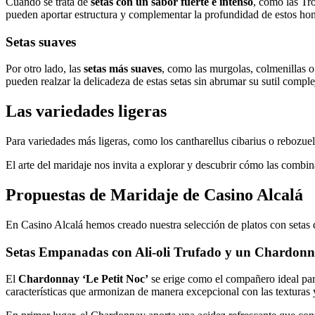
Cuando se trata de
setas con un sabor fuerte e intenso
, como las Tro
pueden aportar estructura y complementar la profundidad de estos ho
Setas suaves
Por otro lado, las
setas más suaves
, como las murgolas, colmenillas o
pueden realzar la delicadeza de estas setas sin abrumar su sutil comple
Las variedades ligeras
Para variedades más ligeras, como los cantharellus cibarius o rebozuel
El arte del maridaje nos invita a explorar y descubrir cómo las combi
Propuestas de Maridaje de Casino Alcalá
En Casino Alcalá hemos creado nuestra selección de platos con setas d
Setas Empanadas con Ali-oli Trufado y un Chardonna
El
Chardonnay ‘Le Petit Noc’
se erige como el compañero ideal para
características que armonizan de manera excepcional con las texturas 