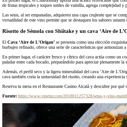
En primer lugar, el Chardonnay aporta una acidez refrescante que contr
de frutas tropicales y toques sutiles de vainilla, agrega complejidad y
Las setas, al ser empanadas, adquieren una capa crujiente que se com
versatilidad de este vino permite que se destaquen los sabores umami de
Risotto de Sémola con Shiitake y un cava ‘Aire de L’
El
Cava ‘Aire de L’Origan’
se presenta como una elección exquisita
burbujeo refinado, ofrece una serie de características que armonizan a 
En primer lugar, el carácter fresco y cítrico del cava actúa como un co
paladar entre cada bocado, preparándolo para apreciar plenamente la s
Además, el perfil seco y la ligera mineralidad del cava ‘Aire de L’Ori
cava también corta la untuosidad del risotto, creando una experiencia
Reserva tu mesa en el Restaurante Casino Alcalá y descubre por qué no
Fuente:
https://www.vinetur.com/2018011257328/setas-y-vino-marida