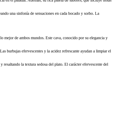
ia en el paladar. Además, su rica paleta de sabores, que incluye notas
reando una sinfonía de sensaciones en cada bocado y sorbo. La
a lo mejor de ambos mundos. Este cava, conocido por su elegancia y
. Las burbujas efervescentes y la acidez refrescante ayudan a limpiar el
 resaltando la textura sedosa del plato. El carácter efervescente del