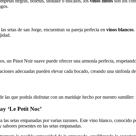
mpetas negras, boletus, shiitake o níscalos, los
vinos tintos
son los com
ngos.
 las setas de san Jorge, encuentran su pareja perfecta en
vinos blancos
.
jidad.
os, un Pinot Noir suave puede ofrecer una armonía perfecta, respetando 
naciones adecuadas pueden elevar cada bocado, creando una sinfonía de 
e las que podrás disfrutar con un maridaje hecho por nuestro sumiller:
y ‘Le Petit Noc’
 las setas empanadas por varias razones. Este vino blanco, conocido po
y sabores presentes en las setas empanadas.